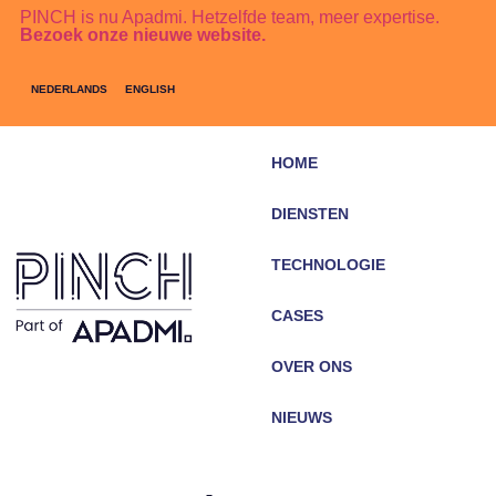
PINCH is nu Apadmi. Hetzelfde team, meer expertise.
Bezoek onze nieuwe website.
NEDERLANDS
ENGLISH
HOME
DIENSTEN
TECHNOLOGIE
CASES
OVER ONS
NIEUWS