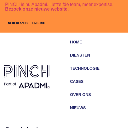
PINCH is nu Apadmi. Hetzelfde team, meer expertise.
Bezoek onze nieuwe website.
NEDERLANDS
ENGLISH
HOME
DIENSTEN
TECHNOLOGIE
CASES
OVER ONS
NIEUWS