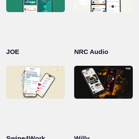
JOE
NRC Audio
Swipe4Work
Willy