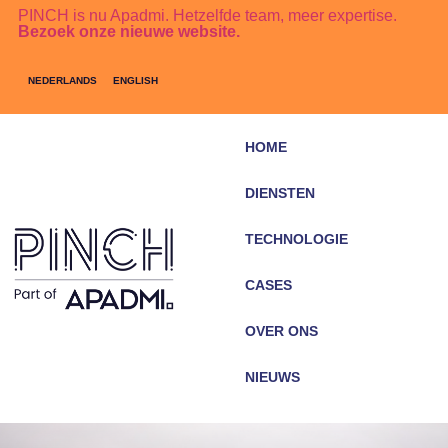
PINCH is nu Apadmi. Hetzelfde team, meer expertise.
Bezoek onze nieuwe website.
NEDERLANDS
ENGLISH
HOME
DIENSTEN
TECHNOLOGIE
CASES
OVER ONS
NIEUWS